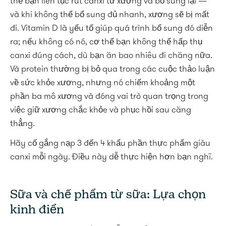
thể bạn liên tục rút canxi từ xương và bổ sung lại —
và khi không thể bổ sung đủ nhanh, xương sẽ bị mất
đi. Vitamin D là yếu tố giúp quá trình bổ sung đó diễn
ra; nếu không có nó, cơ thể bạn không thể hấp thụ
canxi đúng cách, dù bạn ăn bao nhiêu đi chăng nữa.
Và protein thường bị bỏ qua trong các cuộc thảo luận
về sức khỏe xương, nhưng nó chiếm khoảng một
phần ba mô xương và đóng vai trò quan trọng trong
việc giữ xương chắc khỏe và phục hồi sau căng
thẳng.
Hãy cố gắng nạp 3 đến 4 khẩu phần thực phẩm giàu
canxi mỗi ngày. Điều này dễ thực hiện hơn bạn nghĩ.
Sữa và chế phẩm từ sữa: Lựa chọn
kinh điển