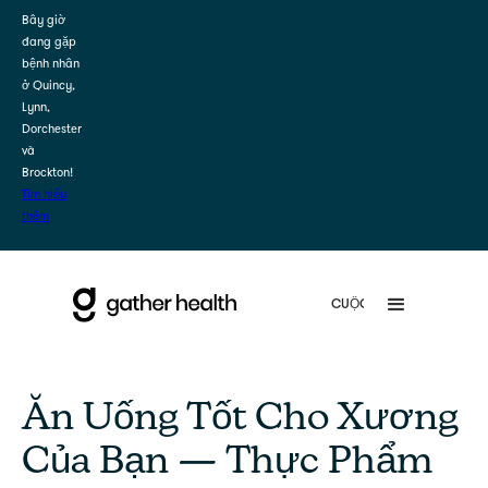
Bây giờ
đang gặp
bệnh nhân
ở Quincy,
Lynn,
Dorchester
và
Brockton!
Tìm hiểu
thêm
Ăn Uống Tốt Cho Xương
Của Bạn — Thực Phẩm