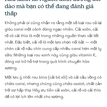
dào mà bạn có thể đang đánh giá
thấp
Không phải ai cũng nhận ra rằng một số loại rau củ lại
giàu canxi một cách đáng ngạc nhiên. Cải xoăn, cải
rổ và cải thìa là một trong những nguồn thực vật tốt
nhất. Đặc biệt, cải rổ là một lựa chọn nổi bật — một
chén cải rổ nấu chín cung cấp nhiều canxi hơn một ly
sữa. Những loại rau xanh này cũng giàu vitamin K,
đóng vai trò hỗ trợ trong quá trình chuyển hóa
xương.
Một lưu ý nhỏ: rau bina (cải bó xôi) và cải cầu vồng có
chứa canxi, nhưng chúng cũng chứa oxalat, chất cản
trở sự hấp thụ. Hãy ưu tiên cải xoăn, cải rổ và cải thìa
để có lợi ích lớn nhất cho xương.