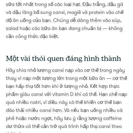
sữa tốt nhất trong số các loại hạt. Đậu trắng, đậu gà
và đậu lăng bổ sung canxi, magiê và protein vào chế
độ ăn uống của bạn. Chúng dễ dàng thêm vào súp,
salad hoặc các bữa ăn bạn đang chuẩn bị — không
cần công thức đặc biệt.
Một vài thói quen đáng hình thành
Hãy chia nhỏ lượng canxi nạp vào cơ thể trong ngày
thay vì nạp một lượng lớn trong một bữa ăn — cơ thể
bạn hấp thụ tốt hơn khi ở lượng nhỏ. Kết hợp thực
phẩm giàu canxi với vitamin D khi có thể. Hạn chế nạp
quá nhiều natri, vì điều này có thể khiến cơ thể bạn
đào thải nhiều canxi hơn. Và nếu bạn uống nhiều cà
phê hoặc nước ngọt, hãy lưu ý rằng lượng caffeine
dư thừa có thể cản trở quá trình hấp thụ canxi theo