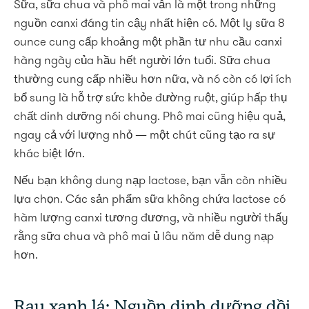
Sữa, sữa chua và phô mai vẫn là một trong những
nguồn canxi đáng tin cậy nhất hiện có. Một ly sữa 8
ounce cung cấp khoảng một phần tư nhu cầu canxi
hàng ngày của hầu hết người lớn tuổi. Sữa chua
thường cung cấp nhiều hơn nữa, và nó còn có lợi ích
bổ sung là hỗ trợ sức khỏe đường ruột, giúp hấp thụ
chất dinh dưỡng nói chung. Phô mai cũng hiệu quả,
ngay cả với lượng nhỏ — một chút cũng tạo ra sự
khác biệt lớn.
Nếu bạn không dung nạp lactose, bạn vẫn còn nhiều
lựa chọn. Các sản phẩm sữa không chứa lactose có
hàm lượng canxi tương đương, và nhiều người thấy
rằng sữa chua và phô mai ủ lâu năm dễ dung nạp
hơn.
Rau xanh lá: Nguồn dinh dưỡng dồi