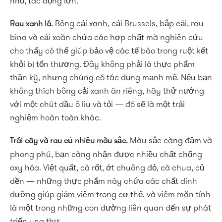
nhỏ, tác động lớn.
Bông cải xanh, cải Brussels, bắp cải, rau
Rau xanh lá.
bina và cải xoăn chứa các hợp chất mà nghiên cứu
cho thấy có thể giúp bảo vệ các tế bào trong ruột kết
khỏi bị tổn thương. Đây không phải là thực phẩm
thần kỳ, nhưng chúng có tác dụng mạnh mẽ. Nếu bạn
không thích bông cải xanh ăn riêng, hãy thử nướng
với một chút dầu ô liu và tỏi — đó sẽ là một trải
nghiệm hoàn toàn khác.
Màu sắc càng đậm và
Trái cây và rau củ nhiều màu sắc.
phong phú, bạn càng nhận được nhiều chất chống
oxy hóa. Việt quất, cà rốt, ớt chuông đỏ, cà chua, củ
dền — những thực phẩm này chứa các chất dinh
dưỡng giúp giảm viêm trong cơ thể, và viêm mãn tính
là một trong những con đường liên quan đến sự phát
triển ung thư.