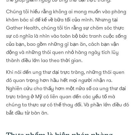
thể giúp giảm nguy cơ ung thư đại trực tràng.
Chúng tôi hiểu rằng không ai mong muốn vào phòng
khám bác sĩ để kể về bữa tối của mình. Nhưng tại
Gather Health, chúng tôi tin rằng sự chăm sóc thực
sự có nghĩa là nhìn vào toàn bộ bức tranh cuộc sống
của bạn, bao gồm những gì bạn ăn, cách bạn vận
động và những thói quen nhỏ hàng ngày tích lũy
thành điều lớn lao theo thời gian.
Khi nói đến ung thư đại trực tràng, những thói quen
đó quan trọng hơn hầu hết mọi người nhận ra.
Nghiên cứu cho thấy hơn một nửa số ca ung thư đại
trực tràng ở Mỹ có liên quan đến các yếu tố mà
chúng ta thực sự có thể thay đổi. Và phần lớn điều đó
bắt đầu từ bàn ăn.