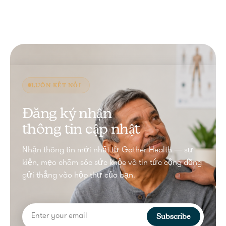
LUÔN KẾT NỐI
Đăng ký nhận
thông tin cập nhật
Nhận thông tin mới nhất từ Gather Health — sự
kiện, mẹo chăm sóc sức khỏe và tin tức cộng đồng
gửi thẳng vào hộp thư của bạn.
Subscribe