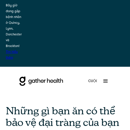
Bây giờ
đang gặp
bệnh nhân
ở Quincy,
Lynn,
Dorchester
và
Brockton!
Tìm hiểu
thêm
Những gì bạn ăn có thể
bảo vệ đại tràng của bạn