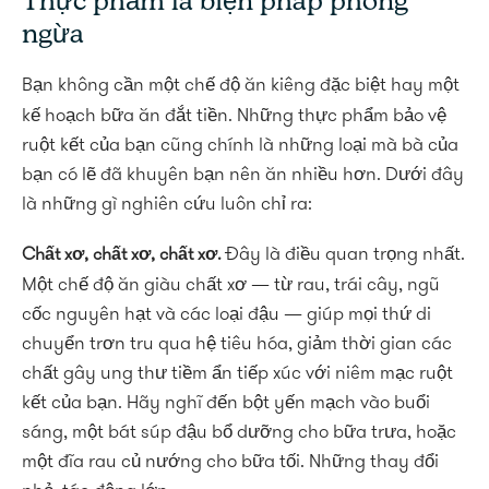
Thực phẩm là biện pháp phòng
ngừa
Bạn không cần một chế độ ăn kiêng đặc biệt hay một
kế hoạch bữa ăn đắt tiền. Những thực phẩm bảo vệ
ruột kết của bạn cũng chính là những loại mà bà của
bạn có lẽ đã khuyên bạn nên ăn nhiều hơn. Dưới đây
là những gì nghiên cứu luôn chỉ ra:
Đây là điều quan trọng nhất.
Chất xơ, chất xơ, chất xơ.
Một chế độ ăn giàu chất xơ — từ rau, trái cây, ngũ
cốc nguyên hạt và các loại đậu — giúp mọi thứ di
chuyển trơn tru qua hệ tiêu hóa, giảm thời gian các
chất gây ung thư tiềm ẩn tiếp xúc với niêm mạc ruột
kết của bạn. Hãy nghĩ đến bột yến mạch vào buổi
sáng, một bát súp đậu bổ dưỡng cho bữa trưa, hoặc
một đĩa rau củ nướng cho bữa tối. Những thay đổi