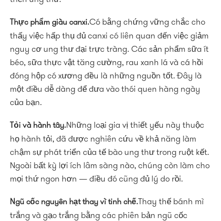
Có bằng chứng vững chắc cho
Thực phẩm giàu canxi.
thấy việc hấp thụ đủ canxi có liên quan đến việc giảm
nguy cơ ung thư đại trực tràng. Các sản phẩm sữa ít
béo, sữa thực vật tăng cường, rau xanh lá và cá hồi
đóng hộp có xương đều là những nguồn tốt. Đây là
một điều dễ dàng để đưa vào thói quen hàng ngày
của bạn.
Những loại gia vị thiết yếu này thuộc
Tỏi và hành tây.
họ hành tỏi, đã được nghiên cứu về khả năng làm
chậm sự phát triển của tế bào ung thư trong ruột kết.
Ngoài bất kỳ lợi ích lâm sàng nào, chúng còn làm cho
mọi thứ ngon hơn — điều đó cũng đủ lý do rồi.
Thay thế bánh mì
Ngũ cốc nguyên hạt thay vì tinh chế.
trắng và gạo trắng bằng các phiên bản ngũ cốc