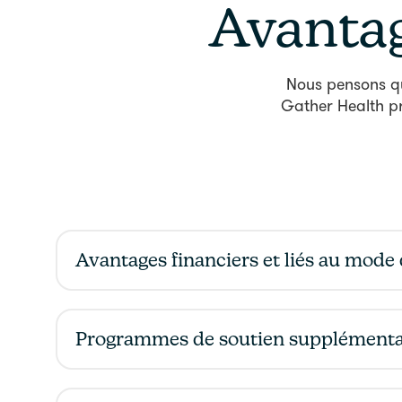
Avantag
Nous pensons que
Gather Health p
Avantages financiers et liés au mode 
Rémunération compétitive
Généreuse allocation pour la formation médica
Programmes de soutien supplémenta
Assurance responsabilité civile médicale finan
l'employeur
Assurance médicale, dentaire et optique