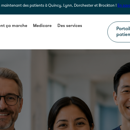
s maintenant des patients à Quincy, Lynn, Dorchester et Brockton !
En savo
t ça marche
Medicare
Des services
Portai
patien