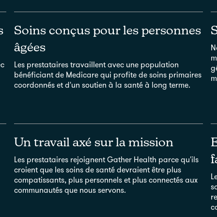
s
Soins conçus pour les personnes
S
âgées
N
m
ec
Les prestataires travaillent avec une population
g
bénéficiant de Medicare qui profite de soins primaires
m
coordonnés et d'un soutien à la santé à long terme.
Un travail axé sur la mission
E
f
Les prestataires rejoignent Gather Health parce qu'ils
croient que les soins de santé devraient être plus
L
compatissants, plus personnels et plus connectés aux
s
communautés que nous servons.
r
c