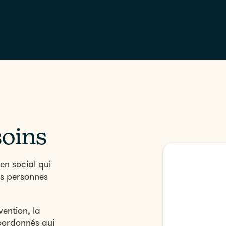
soins
en social qui
es personnes
ention, la
coordonnés qui