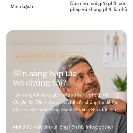
Các nhà môi giới phải công k
Minh bạch
phép và không phải là nhân v
BẮT ĐẦU MỘT CUỘC TRÒ CHUYỆN
Sẵn sàng hợp tác
với chúng tôi?
Tận dụng tối đa quyền lợi của bạn với Đối tác
Quyền lợi Bệnh nhân. Liên hệ với chúng tôi để tìm
hiểu về các hoạt động chăm sóc sức khỏe tại chỗ.
Mọi thắc mắc xin vui lòng liên hệ: info@gather-