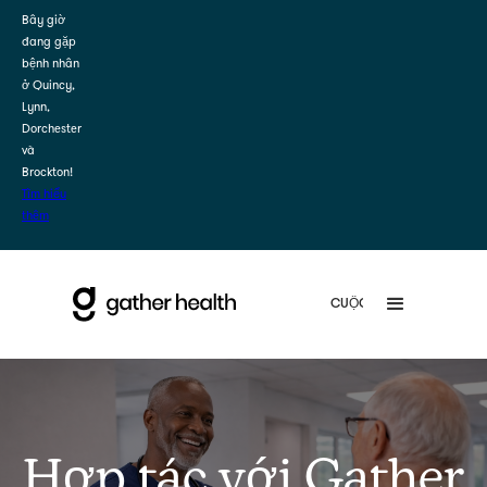
Bây giờ
đang gặp
bệnh nhân
ở Quincy,
Lynn,
Dorchester
và
Brockton!
Tìm hiểu
thêm
Hợp tác với Gather