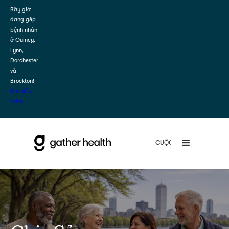
Bây giờ
đang gặp
bệnh nhân
ở Quincy,
Lynn,
Dorchester
và
Brockton!
Tìm hiểu
thêm